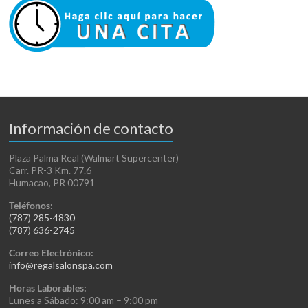
Información de contacto
Plaza Palma Real (Walmart Supercenter)
Carr. PR-3 Km. 77.6
Humacao, PR 00791
Teléfonos:
(787) 285-4830
(787) 636-2745
Correo Electrónico:
info@regalsalonspa.com
Horas Laborables:
Lunes a Sábado: 9:00 am – 9:00 pm