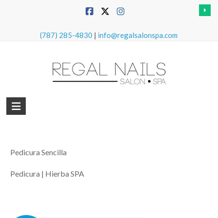
Skip
to
content
(787) 285-4830
|
info@regalsalonspa.com
Regal
Nails
Salon
Pedicura Sencilla
&
Spa
Pedicura | Hierba SPA