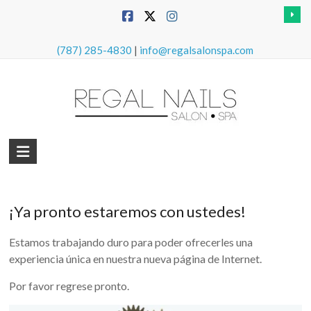
Skip
to
content
(787) 285-4830
|
info@regalsalonspa.com
Regal
Nails
Salon
¡Ya pronto estaremos con ustedes!
&
Spa
Estamos trabajando duro para poder ofrecerles una
experiencia única en nuestra nueva página de Internet.
Por favor regrese pronto.