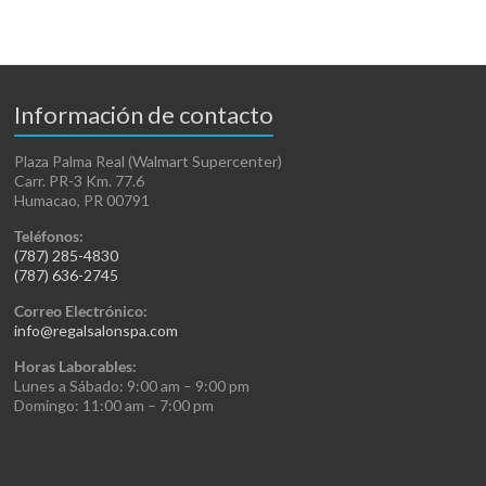
Información de contacto
Plaza Palma Real (Walmart Supercenter)
Carr. PR-3 Km. 77.6
Humacao, PR 00791
Teléfonos:
(787) 285-4830
(787) 636-2745
Correo Electrónico:
info@regalsalonspa.com
Horas Laborables:
Lunes a Sábado: 9:00 am – 9:00 pm
Domingo: 11:00 am – 7:00 pm